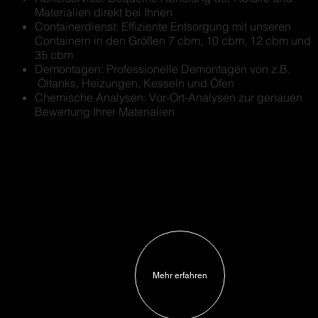
Materialien direkt bei Ihnen
Containerdienst: Effiziente Entsorgung mit unseren
Containern in den Größen 7 cbm, 10 cbm, 12 cbm und
35 cbm
Demontagen: Professionelle Demontagen von z.B.
Öltanks, Heizungen, Kesseln und Öfen
Chemische Analysen: Vor-Ort-Analysen zur genauen
Bewertung Ihrer Materialien
Mehr erfahren