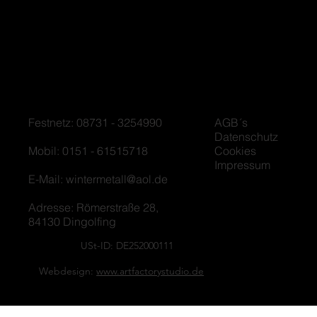
Festnetz: 08731 - 3254990
AGB´s
Datenschutz
Mobil: 0151 - 61515718
Cookies
Impressum
E-Mail:
wintermetall@aol.de
Adresse: Römerstraße 28,
84130 Dingolfing
USt-ID: DE252000111
Webdesign:
www.artfactorystudio.de